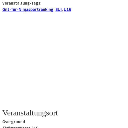
Veranstaltung-Tags:
Gilt-für-Ninjasportranking
,
SUI
,
U16
Veranstaltungsort
Overground
Elsässerstrasse 215