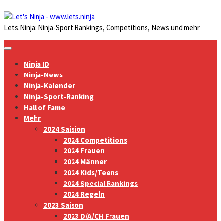
Zum
Inhalt
Lets.Ninja: Ninja-Sport Rankings, Competitions, News und mehr
springen
Ninja ID
Ninja-News
Ninja-Kalender
Ninja-Sport-Ranking
Hall of Fame
Mehr
2024 Saision
2024 Competitions
2024 Frauen
2024 Männer
2024 Kids/Teens
2024 Special Rankings
2024 Regeln
2023 Saison
2023 D/A/CH Frauen