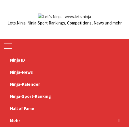
Zum
Inhalt
springen
Lets.Ninja: Ninja-Sport Rankings, Competitions, News und mehr
Ninja ID
Startseite
Impressum
Ninja-News
Impressum
Ninja-Kalender
Ninja-Sport-Ranking
Verantwortlich:
Steffen Moritz
Hall of Fame
steffen@ninjasportranking.org
@smo_fortytwo
Mehr
Oderstr. 30b, 53332 Bornheim