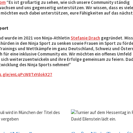
com
“Es ist großartig zu sehen, wie sich unsere Community ständig
wachsen und uns gegenseitig unterstützen. Wir wissen, dass es viel
r möchten euch dabei unterstützen, eure Fähigkeiten auf das nächst
port
d wurde im 2021 von Ninja-Athletin
Stefanie Drach
gegründet. Miss
tshürden in den Ninja Sport zu senken sowie Frauen im Sport zu förd
 Trainings und Wettkämpfe im ganz Deutschland, Schweiz und Österr
h für eine inklusive Community ein. Wir möchten ein offenes Umfeld
en, sich weiterzuentwickeln und ihre Erfolge gemeinsam zu feiern. Da
ntwicklung des Ninja Sports nehmen!”
ms.gle/enLqPcW8TxYdokX27