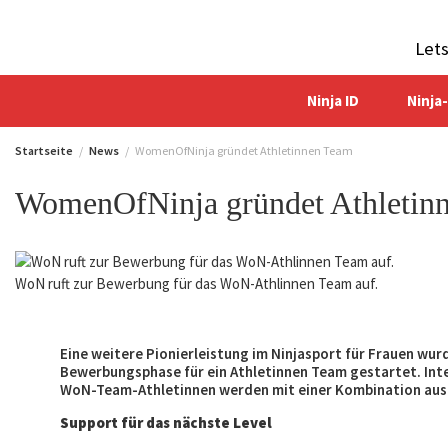
Zum
Inhalt
Let
springen
Ninja ID
Ninja
Startseite
News
WomenOfNinja gründet Athletinnen Team
WomenOfNinja gründet Athletin
WoN ruft zur Bewerbung für das WoN-Athlinnen Team auf.
Eine weitere Pionierleistung im Ninjasport für Frauen w
Bewerbungsphase für ein Athletinnen Team gestartet. Inter
WoN-Team-Athletinnen werden mit einer Kombination aus
Support für das nächste Level