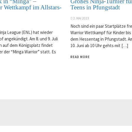
 in “Minga” –
Großes Ninja-Turnier fü
r Wettkampf im Allstars-
Teens in Pfungstadt
2. MAI 2023
Noch sind ein paar Startplätze fre
inja League (ENL) hat wieder
Warrior Wettkampf für Kinder bis 
 angekündigt. Am 8. und 9. Juli
dem Hessentag in Pfungstadt. A
n auf dem Königsplatz findet
10. Juni ab 10 Uhr gehts mit […]
r der “Minga Warrior” statt. Es
READ MORE