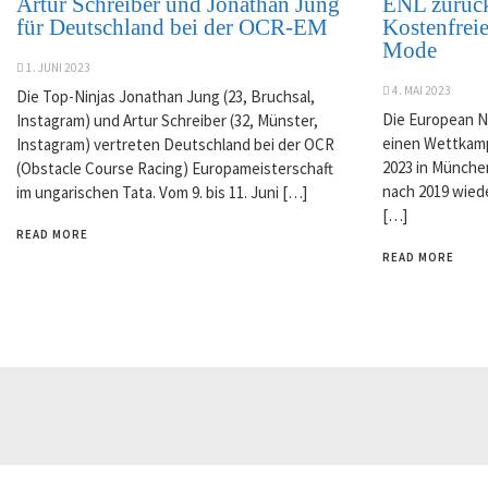
Artur Schreiber und Jonathan Jung
ENL zurück
für Deutschland bei der OCR-EM
Kostenfreie
Mode
1. JUNI 2023
4. MAI 2023
Die Top-Ninjas Jonathan Jung (23, Bruchsal,
Die European N
Instagram) und Artur Schreiber (32, Münster,
einen Wettkampf
Instagram) vertreten Deutschland bei der OCR
2023 in Münche
(Obstacle Course Racing) Europameisterschaft
nach 2019 wiede
im ungarischen Tata. Vom 9. bis 11. Juni […]
[…]
READ MORE
READ MORE