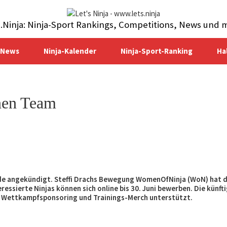
s.Ninja: Ninja-Sport Rankings, Competitions, News und 
-News
Ninja-Kalender
Ninja-Sport-Ranking
Ha
nen Team
urde angekündigt. Steffi Drachs Bewegung WomenOfNinja (WoN) hat d
essierte Ninjas können sich online bis 30. Juni bewerben. Die künft
 Wettkampfsponsoring und Trainings-Merch unterstützt.