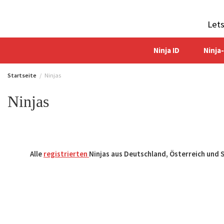
Zum
Inhalt
Let
springen
Ninja ID
Ninja
Startseite
Ninjas
Ninjas
Alle
registrierten
Ninjas aus Deutschland, Österreich und 
Suchen: