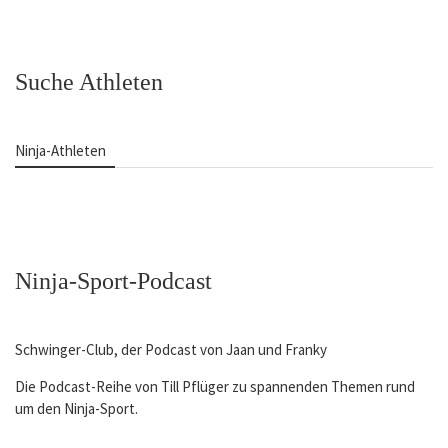
Datenschutz
Competition Ranking Frauen 2023
Competition Ranking Kids/Teens 2023
Suche Athleten
Ninja-Athleten
Ninja-Sport-Podcast
Schwinger-Club, der Podcast von Jaan und Franky
Die Podcast-Reihe von Till Pflüger zu spannenden Themen rund
um den Ninja-Sport.