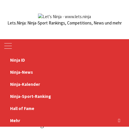
Zum
Inhalt
springen
Lets.Ninja: Ninja-Sport Rankings, Competitions, News und mehr
Ninja ID
Startseite
Ninjasport Ranking Council
Ninja-News
Ninjasport Ranking Council
Ninja-Kalender
Ninja-Sport-Ranking
Seit Herbst 2022 beraten Vertreter von Athleten und
Veranstaltern das Ninjasport Ranking. Die Regeländerungen
Hall of Fame
und das neue Punktesystem entstanden durch diese
Zusammenarbeit.
Mehr
Aktuelle Mitglieder im Council