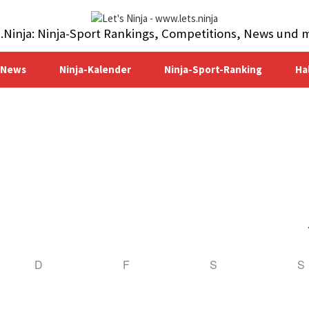
s.Ninja: Ninja-Sport Rankings, Competitions, News und 
-News
Ninja-Kalender
Ninja-Sport-Ranking
Ha
D
F
S
S