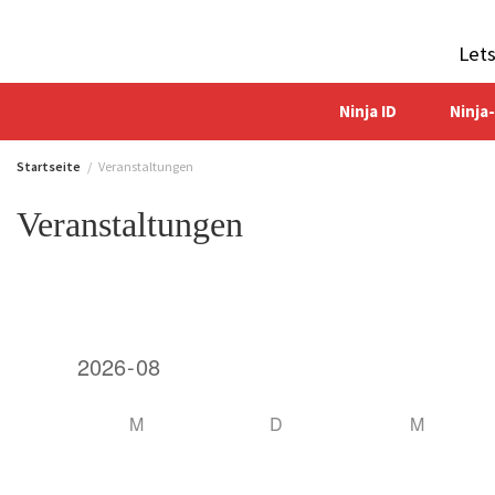
Zum
Inhalt
Let
springen
Ninja ID
Ninja
Startseite
Veranstaltungen
Veranstaltungen
M
D
M