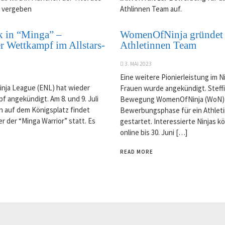
 in “Minga” –
WomenOfNinja gründet
r Wettkampf im Allstars-
Athletinnen Team
3. MAI 2023
Eine weitere Pionierleistung im N
inja League (ENL) hat wieder
Frauen wurde angekündigt. Steff
 angekündigt. Am 8. und 9. Juli
Bewegung WomenOfNinja (WoN) 
n auf dem Königsplatz findet
Bewerbungsphase für ein Athlet
r der “Minga Warrior” statt. Es
gestartet. Interessierte Ninjas k
online bis 30. Juni […]
READ MORE