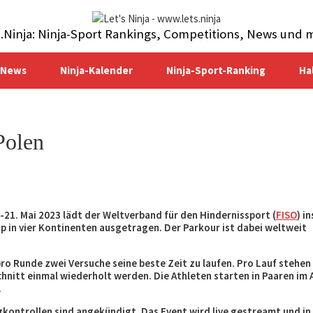
s.Ninja: Ninja-Sport Rankings, Competitions, News und 
-News
Ninja-Kalender
Ninja-Sport-Ranking
Ha
Polen
-21. Mai 2023 lädt der Weltverband für den Hindernissport (
FISO
) in
up in vier Kontinenten ausgetragen. Der Parkour ist dabei weltweit
pro Runde zwei Versuche seine beste Zeit zu laufen. Pro Lauf stehen
hnitt einmal wiederholt werden. Die Athleten starten in Paaren im A
.
kontrollen sind angekündigt. Das Event wird live gestreamt und in