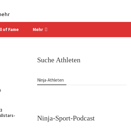
mehr
ll of Fame
Mehr
Suche Athleten
Ninja-Athleten
s
 3
llstars-
Ninja-Sport-Podcast