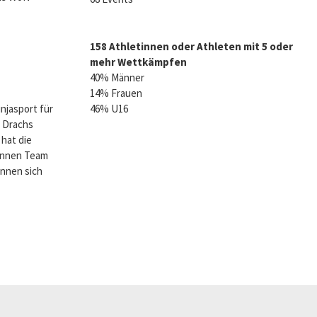
158 Athletinnen oder Athleten mit 5 oder
mehr Wettkämpfen
40% Männer
14% Frauen
injasport für
46% U16
i Drachs
hat die
innen Team
önnen sich