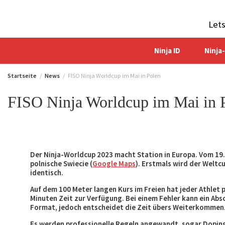
Zum
Inhalt
Let
springen
Ninja ID
Ninja
Startseite
News
FISO Ninja Worldcup im Mai in Polen
FISO Ninja Worldcup im Mai in 
Der Ninja-Worldcup 2023 macht Station in Europa. Vom 19.
polnische Swiecie (
Google Maps
). Erstmals wird der Weltc
identisch.
Auf dem 100 Meter langen Kurs im Freien hat jeder Athlet 
Minuten Zeit zur Verfügung. Bei einem Fehler kann ein Absc
Format, jedoch entscheidet die Zeit übers Weiterkommen
Es werden professionelle Regeln angewandt, sogar Doping